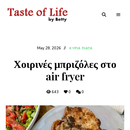
Tastoflife
Tastoflife
–
By
Betty
May 28, 2026
ΚΥΡΙΑ ΠΙΑΤΑ
Χοιρινές μπριζόλες στο
air fryer
643
0
0