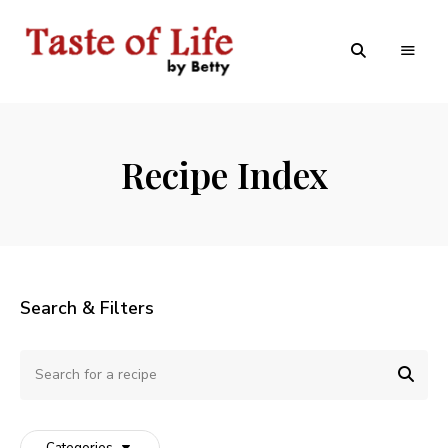
Tastoflife
Tastoflife
–
By
Betty
Recipe Index
Search & Filters
Categories