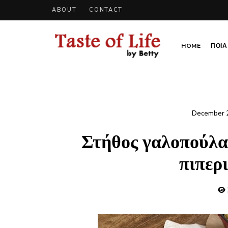
ABOUT
CONTACT
HOME
ΠΟΙΑ 
Tastoflife
Tastoflife
–
By
Betty
December 
Στήθος γαλοπούλας
πιπερ