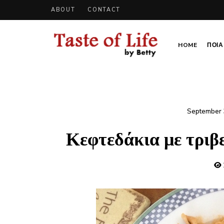
ABOUT
CONTACT
HOME
ΠΟΙΑ 
Tastoflife
Tastoflife
–
By
Betty
September 
Κεφτεδάκια με τριβ