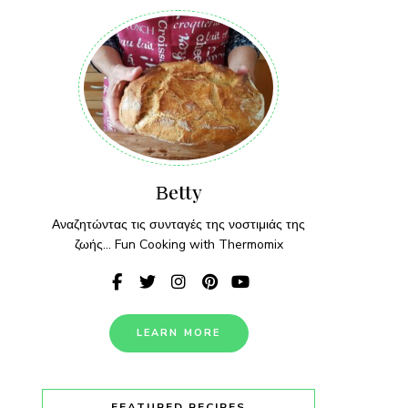
Βetty
Αναζητώντας τις συνταγές της νοστιμιάς της
ζωής... Fun Cooking with Thermomix
LEARN MORE
FEATURED RECIPES