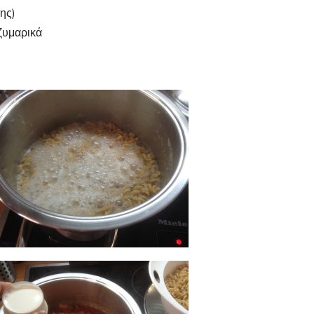
ης)
ζυμαρικά