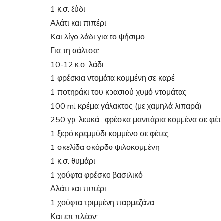
1 κ.σ. ξύδι
Αλάτι και πιπέρι
Και λίγο λάδι για το ψήσιμο
Για τη σάλτσα:
10-12 κ.σ. λάδι
1 φρέσκια ντομάτα κομμένη σε καρέ
1 ποτηράκι του κρασιού χυμό ντομάτας
100 ml κρέμα γάλακτος (με χαμηλά λιπαρά)
250 γρ. λευκά , φρέσκα μανιτάρια κομμένα σε φέτ
1 ξερό κρεμμύδι κομμένο σε φέτες
1 σκελίδα σκόρδο ψιλοκομμένη
1 κ.σ. θυμάρι
1 χούφτα φρέσκο βασιλικό
Αλάτι και πιπέρι
1 χούφτα τριμμένη παρμεζάνα
Και επιπλέον: