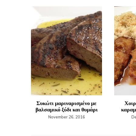
πιλάφι
Συκώτι μαριναρισμένο με
Χοιρ
βαλσαμικό ξύδι και θυμάρι
καραμ
4
November 26, 2016
De