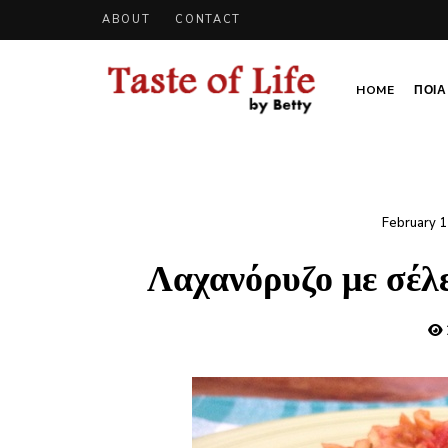
ABOUT
CONTACT
HOME
ΠΟΙΑ 
Tastoflife
Tastoflife
–
By
Betty
February 1
Λαχανόρυζο με σέλ