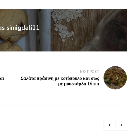
as simigdali11
NEXT POST
αι
Σαλάτα πράσινη με κοτόπουλο και σως
με μουστάρδα Dijon