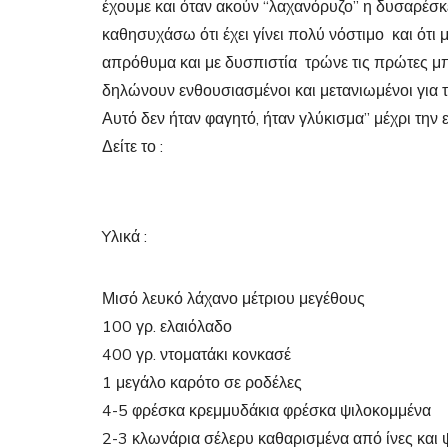
έχουμε και όταν ακούν “λαχανόρυζο” η δυσαρέσκ
καθησυχάσω ότι έχει γίνει πολύ νόστιμο και ότι μ
απρόθυμα και με δυσπιστία τρώνε τις πρώτες μπου
δηλώνουν ενθουσιασμένοι και μετανιωμένοι για τ
Αυτό δεν ήταν φαγητό, ήταν γλύκισμα” μέχρι την
Δείτε το :
Yλικά :
Μισό λευκό λάχανο μέτριου μεγέθους
100 γρ. ελαιόλαδο
400 γρ. ντοματάκι κονκασέ
1 μεγάλο καρότο σε ροδέλες
4-5 φρέσκα κρεμμυδάκια φρέσκα ψιλοκομμένα
2-3 κλωνάρια σέλερυ καθαρισμένα από ίνες και 