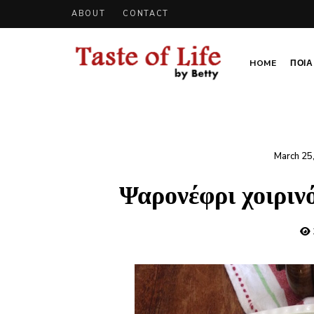
ABOUT
CONTACT
HOME
ΠΟΙΑ 
Tastoflife
Tastoflife
–
By
Betty
March 25
Ψαρονέφρι χοιρινό