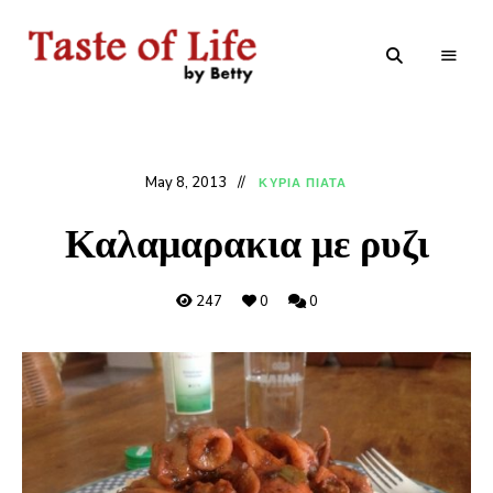
Tastoflife
Tastoflife
–
By
Betty
May 8, 2013
ΚΥΡΙΑ ΠΙΑΤΑ
Καλαμαρακια με ρυζι
247
0
0