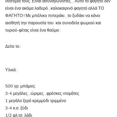
νοστιμιά τους. Είναι ασυναγώνιστες… Αυτό το φαγητό δεν
είναι ένα ακόμα λαδερό , καλοκαιρινό φαγητό αλλά ΤΟ
ΦΑΓΗΤΟ ! Με μπόλικο πιπεράκι , το ξυδάκι να κάνει
αισθητή την παρουσία του και συνοδεία ψωμιού και
τυριού-φέτας είναι ένα θαύμα :
Δείτε το :
Υλικά :
500 γρ. μπάμιες
3-4 μεγάλες , ώριμες , φρέσκες ντομάτες
1 μεγάλο ξερό κρεμμύδι τριμμένο
3-4 κ.σ. ξύδι
1/2 φλ.τσ. λάδι