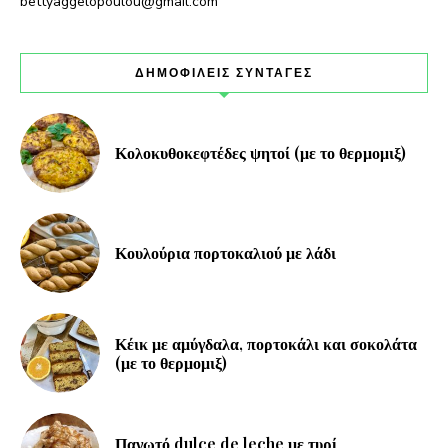
bettyaggelopoulou@gmail.com
ΔΗΜΟΦΙΛΕΙΣ ΣΥΝΤΑΓΕΣ
Κολοκυθοκεφτέδες ψητοί (με το θερμομιξ)
Κουλούρια πορτοκαλιού με λάδι
Κέικ με αμύγδαλα, πορτοκάλι και σοκολάτα
(με το θερμομιξ)
Παγωτό dulce de leche με τυρί