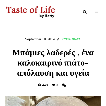
Tastoflife
Tastoflife
–
By
Betty
September 10, 2014
ΚΥΡΙΑ ΠΙΑΤΑ
Μπάμιες λαδερές , ένα
καλοκαιρινό πιάτο-
απόλαυση και υγεία
448
0
0