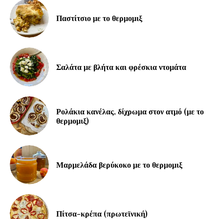
Παστίτσιο με το θερμομιξ
Σαλάτα με βλήτα και φρέσκια ντομάτα
Ρολάκια κανέλας, δίχρωμα στον ατμό (με το
θερμομιξ)
Μαρμελάδα βερύκοκο με το θερμομιξ
Πίτσα-κρέπα (πρωτεϊνική)