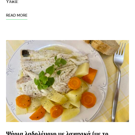
Υλικά:
READ MORE
Ψάρια λαδολέμονο με λαχανικά (με το