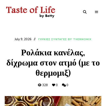
Tastoflife
Tastoflife
–
By
Betty
July 9, 2026
ΓΛΥΚΙΕΣ ΣΥΝΤΑΓΕΣ BY THERMOMIX
Ρολάκια κανέλας,
δίχρωμα στον ατμό (με το
θερμομιξ)
328
0
0