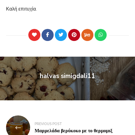
Καλή επιτυχία.
halvas simigdali11
PREVIOUS POST
Μαρμελάδα βερύκοκο με το θερμομιξ