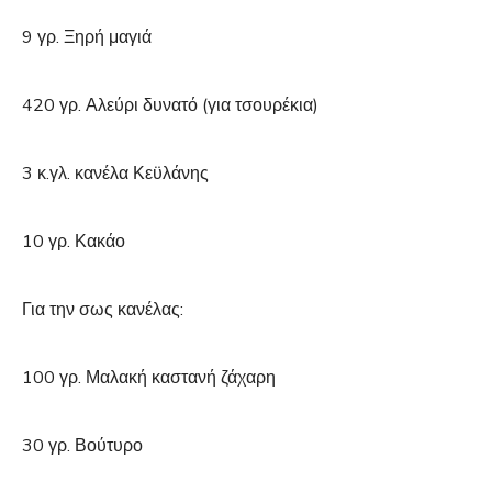
9 γρ. Ξηρή μαγιά
420 γρ. Αλεύρι δυνατό (για τσουρέκια)
3 κ.γλ. κανέλα Κεϋλάνης
10 γρ. Κακάο
Για την σως κανέλας:
100 γρ. Μαλακή καστανή ζάχαρη
30 γρ. Βούτυρο