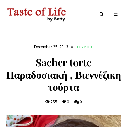
Tastoflife
Tastoflife
–
By
Betty
December 25, 2013
ΤΟΥΡΤΕΣ
Sacher torte
Παραδοσιακή , Βιεννέζικη
τούρτα
255
0
0