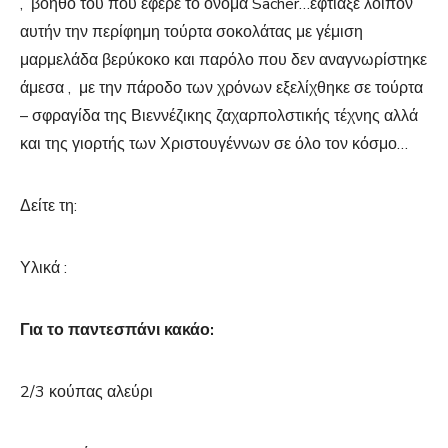
, βοηθό του που έφερε το όνομα Sacher…έφτιαξε λοιπόν
αυτήν την περίφημη τούρτα σοκολάτας με γέμιση
μαρμελάδα βερύκοκο και παρόλο που δεν αναγνωρίστηκε
άμεσα , με την πάροδο των χρόνων εξελίχθηκε σε τούρτα
– σφραγίδα της Βιεννέζικης ζαχαρπολστικής τέχνης αλλά
και της γιορτής των Χριστουγέννων σε όλο τον κόσμο…
Δείτε τη:
Υλικά :
Για το παντεσπάνι κακάο:
2/3 κούπας αλεύρι