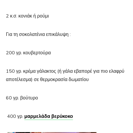
2 κ.σ. κονιάκ ή ρούμι
Για τη σοκολατένια επικάλυψη :
200 γρ. κουβερτούρα
150 γρ. κρέμα γάλακτος (ή γάλα εβαπορέ για πιο ελαφρύ
αποτέλεσμα) σε θερμοκρασία δωματίου
60 γρ. βούτυρο
400 γρ.
μαρμελάδα βερύκοκο