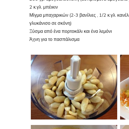
2 κ.γλ. μπέικιν
Μίγμα μπαχαρικών (2-3 βανίλιες , 1/2 κ.γλ. κανέλα
γλυκάνισο σε σκόνη)
Ξύσμα από ένα πορτοκάλι και ένα λεμόνι
Άχνη για το πασπάλισμα