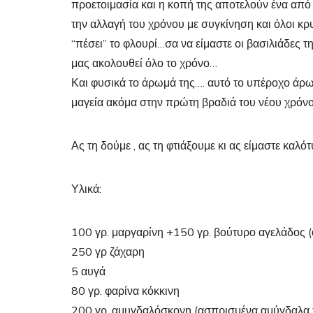
προετοιμασία και η κοπή της αποτελούν ένα από
την αλλαγή του χρόνου με συγκίνηση και όλοι κρυφ
“πέσει” το φλουρί…σα να είμαστε οι βασιλιάδες τ
μας ακολουθεί όλο το χρόνο…
Και φυσικά το άρωμά της…. αυτό το υπέροχο ά
μαγεία ακόμα στην πρώτη βραδιά του νέου χρόν
Ας τη δούμε , ας τη φτιάξουμε κι ας είμαστε καλότ
Υλικά:
100 γρ. μαργαρίνη +150 γρ. βούτυρο αγελάδος (
250 γρ ζάχαρη
5 αυγά
80 γρ. φαρίνα κόκκινη
200 γρ. αμυγδαλόσκονη (ασπρισμένα αμύγδαλα 