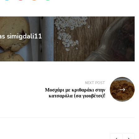
as simigdali11
NEXT POST
Μοσχάρι με κριθαράκι στην
κατσαρόλα (σα γιουβέτσι)!