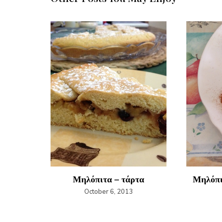
κάο
Μηλόπιτα – τάρτα
Μηλόπι
October 6, 2013