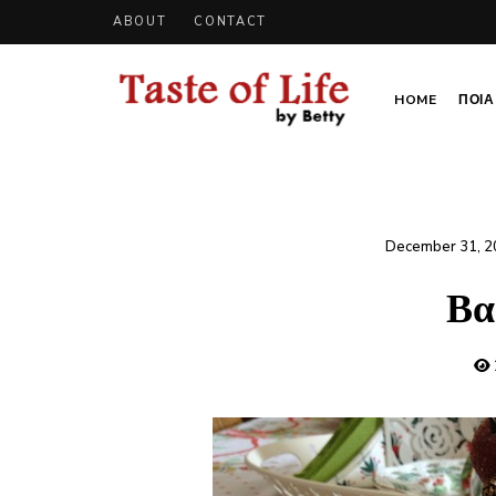
ABOUT
CONTACT
HOME
ΠΟΙΑ 
Tastoflife
Tastoflife
–
By
Betty
December 31, 2
Βα