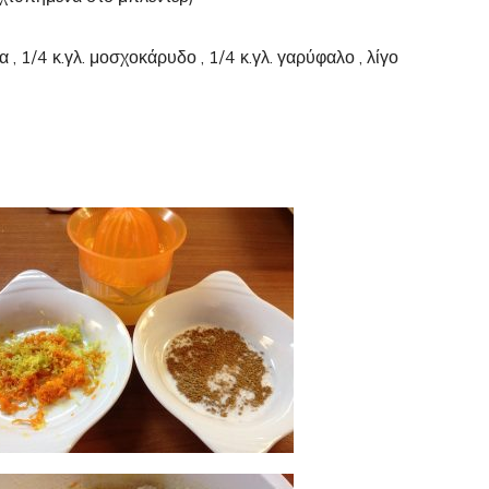
 , 1/4 κ.γλ. μοσχοκάρυδο , 1/4 κ.γλ. γαρύφαλο , λίγο