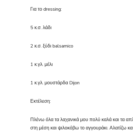
Για το dressing:
5 κ.σ. λάδι
2 κ.σ. ξύδι balsamico
1 κ.γλ. μέλι
1 κ.γλ. μουστάρδα Dijon
Εκτέλεση:
Πλένω όλα τα λαχανικά μου πολύ καλά και τα απ
στη μέση και ψιλοκόβω το αγγουράκι. Αλατίζω και