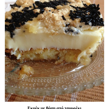
Εκμέκ με βάση από τσουρέκι