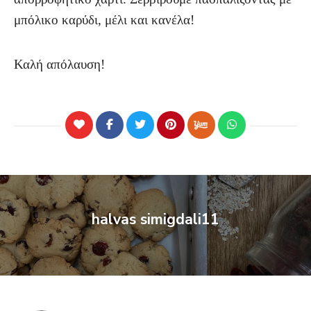
μπόλικο καρύδι, μέλι και κανέλα!
Καλή απόλαυση!
halvas simigdali11