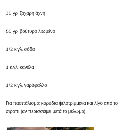
30 γρ. ζάχαρη άχνη
50 γρ. βούτυρο λιωμένο
1/2 κ.γλ. σόδα
1 κ.γλ. κανέλα
1/2 κ.γλ. γαρύφαλλο
Για πασπάλισμα: καρύδια ψιλοτριμμένα και λίγο από το
σιρόπι (αν περισσέψει μετά το μέλωμα)