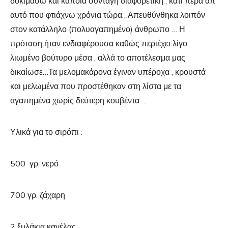
δοκιμάσω και κάποια συνταγή διαφορετική , κάτι πέρα απ’
αυτό που φτιάχνω χρόνια τώρα…Απευθύνθηκα λοιπόν
στον κατάλληλο (πολυαγαπημένο) άνθρωπο … Η
πρόταση ήταν ενδιαφέρουσα καθώς περιέχει λίγο
λιωμένο βούτυρο μέσα , αλλά το αποτέλεσμα μας
δικαίωσε…Τα μελομακάρονα έγιναν υπέροχα , κρουστά
και μελωμένα που προστέθηκαν στη λίστα με τα
αγαπημένα χωρίς δεύτερη κουβέντα….
Υλικά για το σιρόπι :
500 γρ. νερό
700 γρ. ζάχαρη
2 ξυλάκια κανέλας