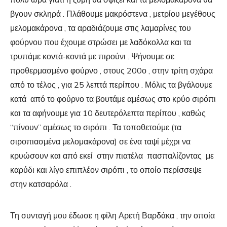
βγουν σκληρά . Πλάθουμε μακρόστενα , μετρίου μεγέθους
μελομακάρονα , τα αραδιάζουμε στις λαμαρίνες του
φούρνου που έχουμε στρώσει με λαδόκολλα και τα
τρυπάμε κοντά-κοντά με πιρούνι . Ψήνουμε σε
προθερμασμένο φούρνο , στους 200ο , στην τρίτη σχάρα
από το τέλος , για 25 λεπτά περίπου . Μόλις τα βγάλουμε
κατά από το φούρνο τα βουτάμε αμέσως στο κρύο σιρόπι
και τα αφήνουμε για 10 δευτερόλεπτα περίπου , καθώς
“πίνουν” αμέσως το σιρόπι . Τα τοποθετούμε (τα
σιροπιασμένα μελομακάρονα) σε ένα ταψί μέχρι να
κρυώσουν και από εκεί στην πιατέλα πασπαλίζοντας με
καρύδι και λίγο επιπλέον σιρόπι , το οποίο περίσσεψε
στην κατσαρόλα .
Τη συνταγή μου έδωσε η φίλη Αρετή Βαρδάκα , την οποία