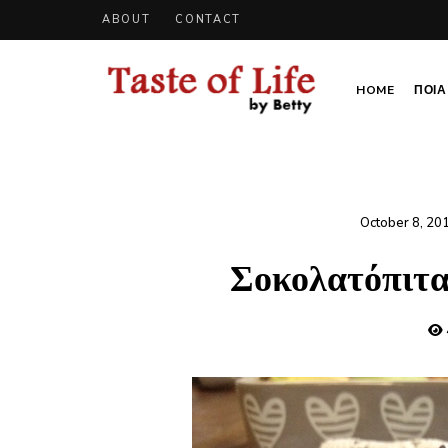
ABOUT
CONTACT
HOME
ΠΟΙΑ 
Tastoflife
Tastoflife
–
By
Betty
October 8, 20
Σοκολατόπιτα