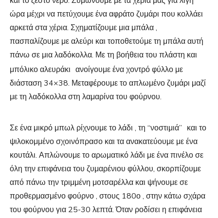
και το ζεστό νερό. Ζυμώνουμε με τα χέρια μας για λίγη
ώρα μέχρι να πετύχουμε ένα αφράτο ζυμάρι που κολλάει
αρκετά στα χέρια. Σχηματίζουμε μια μπάλα ,
πασπαλίζουμε με αλεύρι και τοποθετούμε τη μπάλα αυτή
πάνω σε μια λαδόκολλα. Με τη βοήθεια του πλάστη και
μπόλικο αλευράκι
ανοίγουμε ένα χοντρό φύλλο με
διάσταση 34×38. Μεταφέρουμε το απλωμένο ζυμάρι μαζί
με τη λαδόκολλα στη λαμαρίνα του φούρνου.
Σε ένα μικρό μπωλ ρίχνουμε το λάδι , τη “νοστιμιά”
και το
ψιλοκομμένο σχοινόπρασο και τα ανακατεύουμε με ένα
κουτάλι. Απλώνουμε το αρωματικό λάδι με ένα πινέλο σε
όλη την επιφάνεια του ζυμαρένιου φύλλου, σκορπίζουμε
από πάνω την τριμμένη μοτσαρέλλα και ψήνουμε σε
προθερμασμένο φούρνο , στους 180ο , στην κάτω σχάρα
του φούρνου για 25-30 λεπτά. Όταν ροδίσει η επιφάνεια