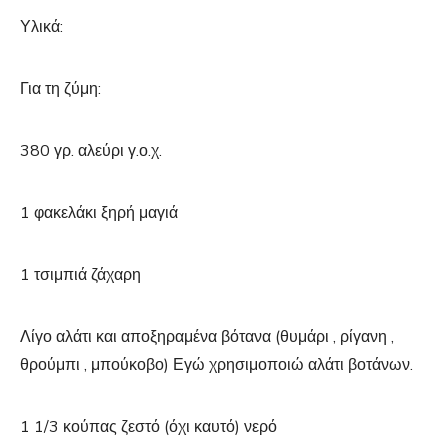
Υλικά:
Για τη ζύμη:
380 γρ. αλεύρι γ.ο.χ.
1 φακελάκι ξηρή μαγιά
1 τσιμπιά ζάχαρη
Λίγο αλάτι και αποξηραμένα βότανα (θυμάρι , ρίγανη ,
θρούμπι , μπούκοβο) Εγώ χρησιμοποιώ αλάτι βοτάνων.
1 1/3 κούπας ζεστό (όχι καυτό) νερό