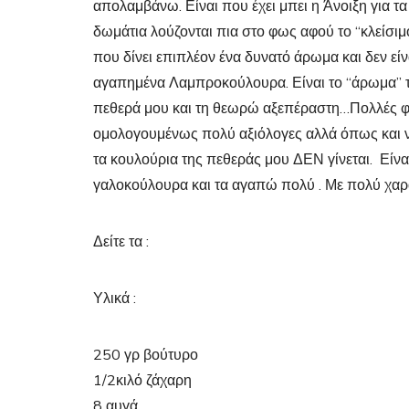
απολαμβάνω. Είναι που έχει μπει η Άνοιξη για τα
δωμάτια λούζονται πια στο φως αφού το “κλείσιμ
που δίνει επιπλέον ένα δυνατό άρωμα και δεν είν
αγαπημένα Λαμπροκούλουρα. Είναι το “άρωμα” τη
πεθερά μου και τη θεωρώ αξεπέραστη…Πολλές φορ
ομολογουμένως πολύ αξιόλογες αλλά όπως και ν
τα κουλούρια της πεθεράς μου ΔΕΝ γίνεται. Είναι 
γαλοκούλουρα και τα αγαπώ πολύ . Με πολύ χαρά
Δείτε τα :
Υλικά :
250 γρ βούτυρο
1/2κιλό ζάχαρη
8 αυγά