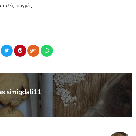
 απαλές ρωγμές
as simigdali11