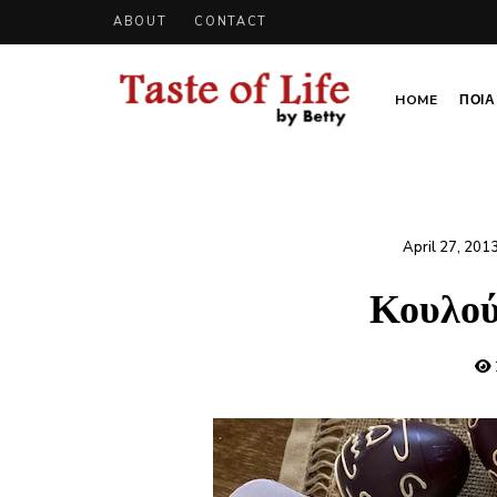
ABOUT
CONTACT
HOME
ΠΟΙΑ 
Tastoflife
Tastoflife
–
By
Betty
April 27, 201
Κουλού