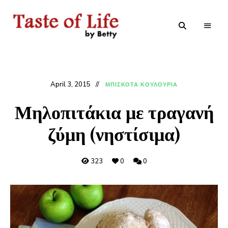
Tastoflife
Tastoflife
–
By
Betty
April 3, 2015
ΜΠΙΣΚΟΤΑ ΚΟΥΛΟΥΡΙΑ
Μηλοπιτάκια με τραγανή
ζύμη (νηστίσιμα)
323
0
0