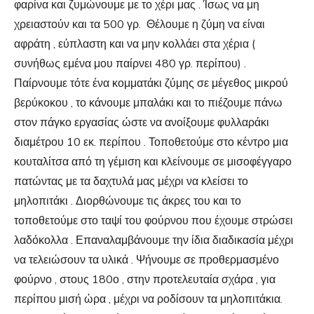
φαρίνα και ζυμώνουμε με το χέρι μας . Ίσως να μη
χρειαστούν και τα 500 γρ. Θέλουμε η ζύμη να είναι
αφράτη , εύπλαστη και να μην κολλάει στα χέρια (
συνήθως εμένα μου παίρνει 480 γρ. περίπου) .
Παίρνουμε τότε ένα κομματάκι ζύμης σε μέγεθος μικρού
βερύκοκου , το κάνουμε μπαλάκι και το πιέζουμε πάνω
στον πάγκο εργασίας ώστε να ανοίξουμε φυλλαράκι
διαμέτρου 10 εκ. περίπου . Τοποθετούμε στο κέντρο μια
κουταλίτσα από τη γέμιση και κλείνουμε σε μισοφέγγαρο
πατώντας με τα δαχτυλά μας μέχρι να κλείσει το
μηλοπιτάκι . Διορθώνουμε τις άκρες του και το
τοποθετούμε στο ταψί του φούρνου που έχουμε στρώσει
λαδόκολλα . Επαναλαμβάνουμε την ίδια διαδικασία μέχρι
να τελειώσουν τα υλικά . Ψήνουμε σε προθερμασμένο
φούρνο , στους 180ο , στην προτελευταία σχάρα , για
περίπου μισή ώρα , μέχρι να ροδίσουν τα μηλοπιτάκια.