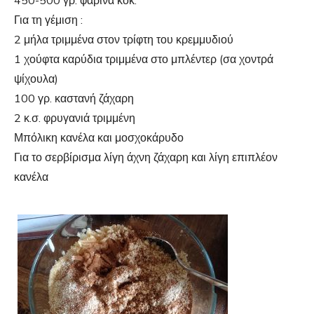
450-500 γρ. φαρίνα κοκ.
Για τη γέμιση :
2 μήλα τριμμένα στον τρίφτη του κρεμμυδιού
1 χούφτα καρύδια τριμμένα στο μπλέντερ (σα χοντρά
ψίχουλα)
100 γρ. καστανή ζάχαρη
2 κ.σ. φρυγανιά τριμμένη
Μπόλικη κανέλα και μοσχοκάρυδο
Για το σερβίρισμα λίγη άχνη ζάχαρη και λίγη επιπλέον
κανέλα