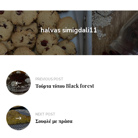
halvas simigdali11
PREVIOUS POST
Τούρτα τύπου Black forest
NEXT POST
Σουφλέ με πράσα