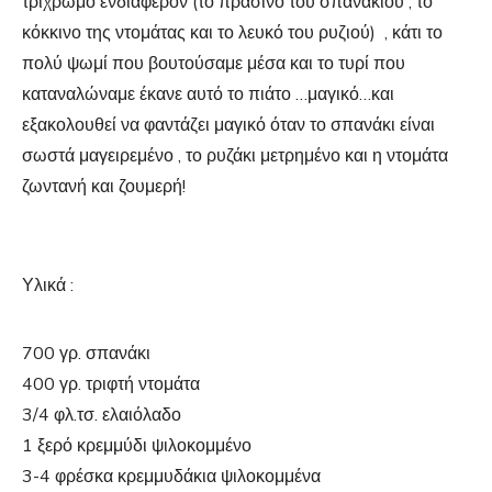
τρίχρωμο ενδιαφέρον (το πράσινο του σπανακιού , το
κόκκινο της ντομάτας και το λευκό του ρυζιού) , κάτι το
πολύ ψωμί που βουτούσαμε μέσα και το τυρί που
καταναλώναμε έκανε αυτό το πιάτο …μαγικό…και
εξακολουθεί να φαντάζει μαγικό όταν το σπανάκι είναι
σωστά μαγειρεμένο , το ρυζάκι μετρημένο και η ντομάτα
ζωντανή και ζουμερή!
Υλικά :
700 γρ. σπανάκι
400 γρ. τριφτή ντομάτα
3/4 φλ.τσ. ελαιόλαδο
1 ξερό κρεμμύδι ψιλοκομμένο
3-4 φρέσκα κρεμμυδάκια ψιλοκομμένα