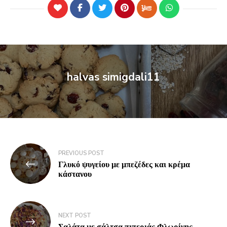
halvas simigdali11
PREVIOUS POST
Γλυκό ψυγείου με μπεζέδες και κρέμα
κάστανου
NEXT POST
Σαλάτα με σάλτσα πιπεριάς Φλωρίνης