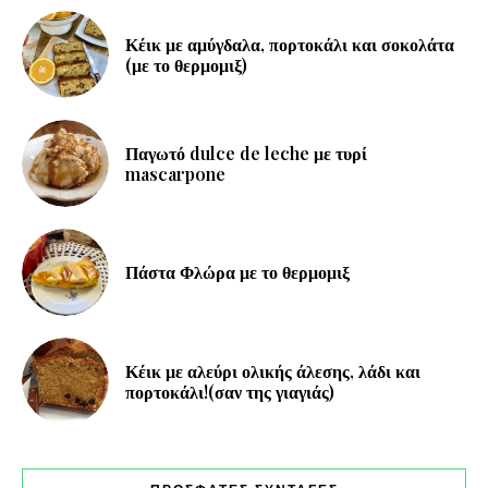
Κέικ με αμύγδαλα, πορτοκάλι και σοκολάτα
(με το θερμομιξ)
Παγωτό dulce de leche με τυρί
mascarpone
Πάστα Φλώρα με το θερμομιξ
Κέικ με αλεύρι ολικής άλεσης, λάδι και
πορτοκάλι!(σαν της γιαγιάς)