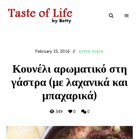
Tastoflife
Tastoflife
–
By
Betty
February 15, 2016
ΚΥΡΙΑ ΠΙΑΤΑ
Κουνέλι αρωματικό στη
γάστρα (με λαχανικά και
μπαχαρικά)
349
0
0