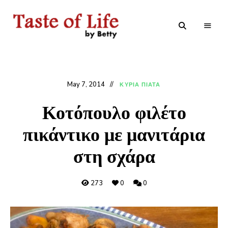
Tastoflife
Tastoflife
–
By
Betty
May 7, 2014
ΚΥΡΙΑ ΠΙΑΤΑ
Κοτόπουλο φιλέτο
πικάντικο με μανιτάρια
στη σχάρα
273
0
0