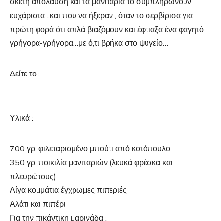
σκέτη απόλαυση και τα μανιτάρια το συμπληρώνουν
ευχάριστα ..και που να ήξεραν , όταν το σερβίρισα για
πρώτη φορά ότι απλά βιαζόμουν και έφτιαξα ένα φαγητό
γρήγορα-γρήγορα…με ό,τι βρήκα στο ψυγείο…
Δείτε το :
Υλικά :
700 γρ. φιλεταρισμένο μπούτι από κοτόπουλο
350 γρ. ποικιλία μανιταριών (λευκά φρέσκα και
πλευρώτους)
Λίγα κομμάτια έγχρωμες πιπεριές
Αλάτι και πιπέρι
Για την πικάντικη μαρινάδα :