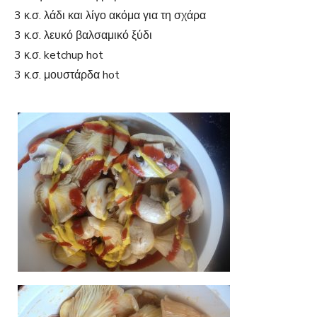
3 κ.σ. λάδι και λίγο ακόμα για τη σχάρα
3 κ.σ. λευκό βαλσαμικό ξύδι
3 κ.σ. ketchup hot
3 κ.σ. μουστάρδα hot