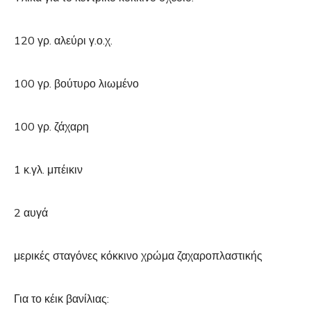
120 γρ. αλεύρι γ.ο.χ.
100 γρ. βούτυρο λιωμένο
100 γρ. ζάχαρη
1 κ.γλ. μπέικιν
2 αυγά
μερικές σταγόνες κόκκινο χρώμα ζαχαροπλαστικής
Για το κέικ βανίλιας: