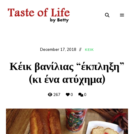
Tastoflife
Tastoflife
–
By
Betty
December 17, 2018
ΚΕΙΚ
Κέικ βανίλιας “έκπληξη”
(κι ένα ατύχημα)
267
0
0