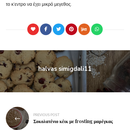
το κ’εντρο να έχει μικρό μεγεθος.
halvas simigdali11
PREVIOUS POST
Σοκολατένιο κέικ με frosting μαρέγκας