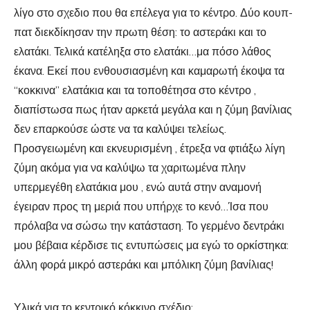
λίγο στο σχεδιο που θα επέλεγα για το κέντρο. Δύο κουπ-
πατ διεκδίκησαν την πρωτη θέση: το αστεράκι και το
ελατάκι. Τελικά κατέληξα στο ελατάκι…μα πόσο λάθος
έκανα. Εκεί που ενθουσιασμένη και καμαρωτή έκοψα τα
“κοκκινα” ελατάκια και τα τοποθέτησα στο κέντρο ,
διαπίστωσα πως ήταν αρκετά μεγάλα και η ζύμη βανίλιας
δεν επαρκούσε ώστε να τα καλύψει τελείως.
Προσγειωμένη και εκνευρισμένη , έτρεξα να φτιάξω λίγη
ζύμη ακόμα για να καλύψω τα χαριτωμένα πλην
υπερμεγέθη ελατάκια μου , ενώ αυτά στην αναμονή
έγειραν προς τη μεριά που υπήρχε το κενό…Ίσα που
πρόλαβα να σώσω την κατάσταση. Το γερμένο δεντράκι
μου βέβαια κέρδισε τις εντυπώσεις μα εγώ το ορκίστηκα:
άλλη φορά μικρό αστεράκι και μπόλικη ζύμη βανίλιας!
Υλικά για το κεντρικό κόκκινο σχέδιο: