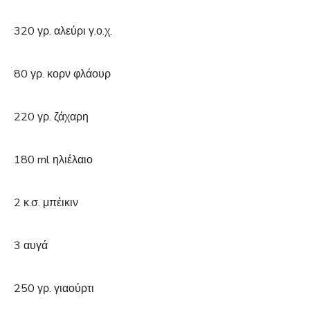
320 γρ. αλεύρι γ.ο.χ.
80 γρ. κορν φλάουρ
220 γρ. ζάχαρη
180 ml ηλιέλαιο
2 κ.σ. μπέικιν
3 αυγά
250 γρ. γιαούρτι