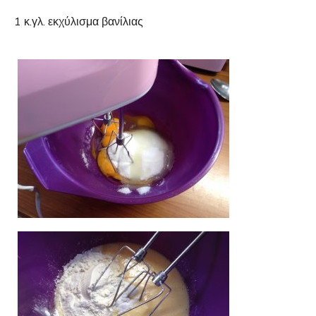
1 κ.γλ. εκχύλισμα βανίλιας