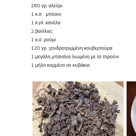
280 γρ. αλεύρι
1 κ.σ. . μπέικιν
1 κ.γλ. κανέλα
2 βανίλιες
1 κ.σ. ρούμι
120 γρ. χονδροτριμμένη κουβερτούρα
1 μεγάλη μπανάνα λιωμένη με το πιρούνι
1 μήλο κομμένο σε κυβάκια