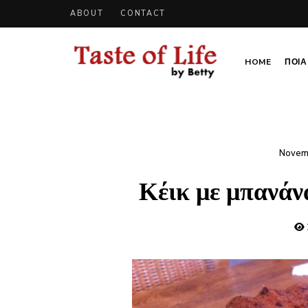
ABOUT
CONTACT
HOME
ΠΟΙΑ 
Tastoflife
Tastoflife
–
By
Betty
Novem
Κέικ με μπανάν