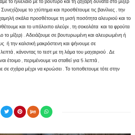
άμε το ηλιέλαιο με το βούτυρο και τη ζάχαρη δυνατά στο μίξερ
 Συνεχίζουμε το χτύπημα και προσθέτουμε τις βανίλιες , την
ο χαμηλή σκάλα προσθέτουμε τη μισή ποσότητα αλευριού και το
σθέτουμε και το υπόλοιπο αλεύρι , τη σοκολάτα και τα φρούτα
λο το μίξερ) . Αδειάζουμε σε βουτυρωμένη και αλευρωμένη ή
θους ή την καλσική μακρόστενη και ψήνουμε σε
πτά , κάνοντας το τεστ με τη λάμα του μαχαιριού . Δε
αι έτοιμο , περιμένουμε να σταθεί για 5 λεπτά ,
σε σχάρα μέχρι να κρυώσει . Το τοποθετουμε τότε στην