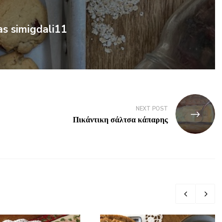
as simigdali11
NEXT POST
Πικάντικη σάλτσα κάπαρης