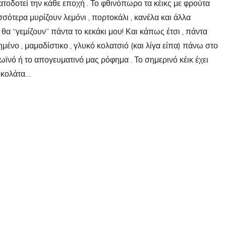
οδοτεί την κάθε εποχή . Το φθινόπωρο τα κέικς με φρούτα
σσότερα μυρίζουν λεμόνι , πορτοκάλι , κανέλα και άλλα
 θα “γεμίζουν” πάντα το κεκάκι μου! Και κάπως έτσι , πάντα
μένο , μαμαδίστικο , γλυκό κολατσιό (και λίγα είπα) πάνω στο
ωϊνό ή το απογευματινό μας ρόφημα . Το σημερινό κέικ έχει
οκολάτα…