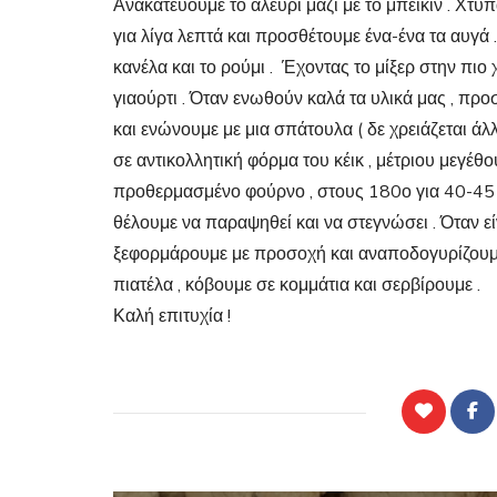
Ανακατεύουμε το αλεύρι μαζί με το μπέικιν . Χτυπ
για λίγα λεπτά και προσθέτουμε ένα-ένα τα αυγά .
κανέλα και το ρούμι . Έχοντας το μίξερ στην πι
γιαούρτι . Όταν ενωθούν καλά τα υλικά μας , προ
και ενώνουμε με μια σπάτουλα ( δε χρειάζεται άλ
σε αντικολλητική φόρμα του κέικ , μέτριου μεγέ
προθερμασμένο φούρνο , στους 180ο για 40-45 λε
θέλουμε να παραψηθεί και να στεγνώσει . Όταν είν
ξεφορμάρουμε με προσοχή και αναποδογυρίζουμε 
πιατέλα , κόβουμε σε κομμάτια και σερβίρουμε .
Καλή επιτυχία !