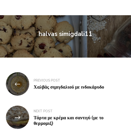
halvas simigdali11
PREVIOUS POST
Χαλβάς σιμιγδαλιού με ινδοκάρυδο
NEXT POST
Τάρτα με κρέμα και σαντιγύ (με το
θερμομιξ)