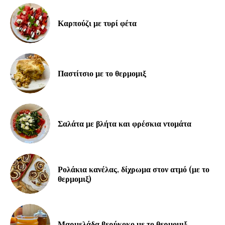
Καρπούζι με τυρί φέτα
Παστίτσιο με το θερμομιξ
Σαλάτα με βλήτα και φρέσκια ντομάτα
Ρολάκια κανέλας, δίχρωμα στον ατμό (με το
θερμομιξ)
Μαρμελάδα βερύκοκο με το θερμομιξ