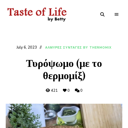
Tastoflife
Tastoflife
–
By
Betty
July 6, 2023
ΑΛΜΥΡΕΣ ΣΥΝΤΑΓΕΣ BY THERMOMIX
Τυρόψωμο (με το
θερμομίξ)
421
0
0