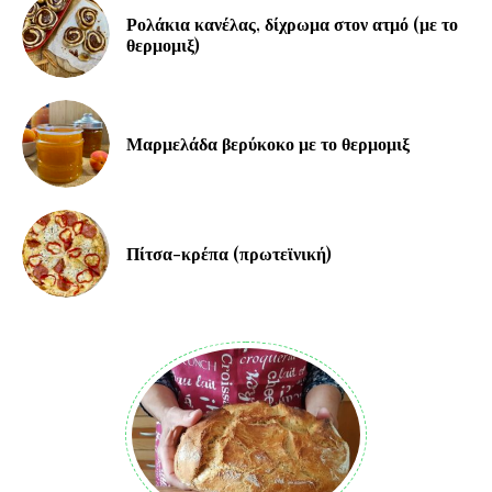
Ρολάκια κανέλας, δίχρωμα στον ατμό (με το
θερμομιξ)
Μαρμελάδα βερύκοκο με το θερμομιξ
Πίτσα-κρέπα (πρωτεϊνική)