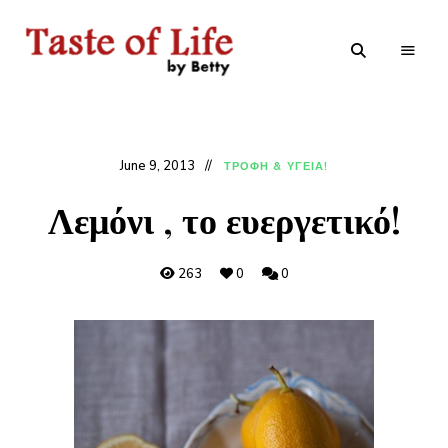
Tastoflife
Tastoflife
–
By
Betty
June 9, 2013
ΤΡΟΦΗ & ΥΓΕΙΑ!
Λεμόνι , το ευεργετικό!
263
0
0