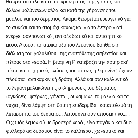
θεωρείται όπλο κατά του κρυώματος , της γρίπης και
άλλων μολύνσεων αλλά και κατά της γήρανσης του
μυαλού και του δέρματος. Ακόμα θεωρείται ευεργετικό για
το συκώτι και το στομάχι καθως και για το έντερο γιατί
ενεργεί σαν τονωτικό , αντιοξειδωτικό και αντισηπτικό
μέσο. Ακόμα , το κιτρικό οξύ του λεμονιού βοηθά στη
διάλυση του χολόλιθου , της εναπόθεσης ασβεστίου και
πέτρας στα νεφρά.. Η βιταμίνη Ρ κατεβάζει την αρτηριακή
πίεση και οι χημικές ενώσεις του (όπως η λεμονίνη) έχουν
πλούσια , αντικαρκινική δράση. Αλλά και σαν καλλυντικό
το λεμόνι μαλακώνει τις σκληρύνσεις του δέρματος
(αγκώνες , φτέρνες , γόνατα) , δυναμώνει τα μαλλιά και τα
νύχια , δίνει λάμψη στη θαμπή επιδερμίδα , καταπολεμά τη
λιπαρότητα του δέρματος , λειτουργεί σαν αποσμητικό……
Ο χυμός λεμονιού με δροσερό νερό , λίγα παγάκια και δυο
φυλλαράκια δυόσμου είναι το καλύτερο , χωνευτικό και