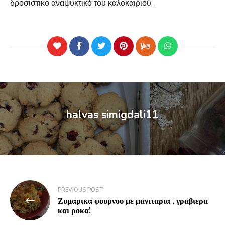
δροσιστικό αναψυκτικό του καλοκαιριού…
halvas simigdali11
PREVIOUS POST
Ζυμαρικα φουρνου με μανιταρια , γραβιερα
και ροκα!