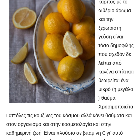
καρπός με το
αιθέριο άρωμα
και την
ξεχωριστή
γεύση είναι
τόσο δημοφιλής
που σχεδόν δε
λείπει από
κανένα σπίτι και
θεωρείται ένα
μικρό (ή μεγάλο
) θαύμα.
Χρησιμοποιείτα
ι απ’όλες τις κουζίνες του κόσμου αλλά κάνει θαύματα και
στον οργανισμό και στην κοσμετολογία και στην
καθημερινή ζωή. Είναι πλούσιο σε βιταμίνη C γι’ αυτό