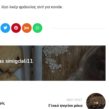
ίγο λικέρ φράουλας αντί για κονιάκ .
as simigdali11
NEXT POST
ρίς
Γλυκό ψυγείου μόκα