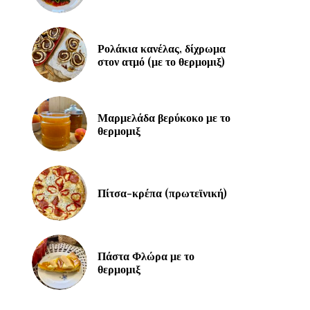
Ρολάκια κανέλας, δίχρωμα
στον ατμό (με το θερμομιξ)
Μαρμελάδα βερύκοκο με το
θερμομιξ
Πίτσα-κρέπα (πρωτεϊνική)
Πάστα Φλώρα με το
θερμομιξ