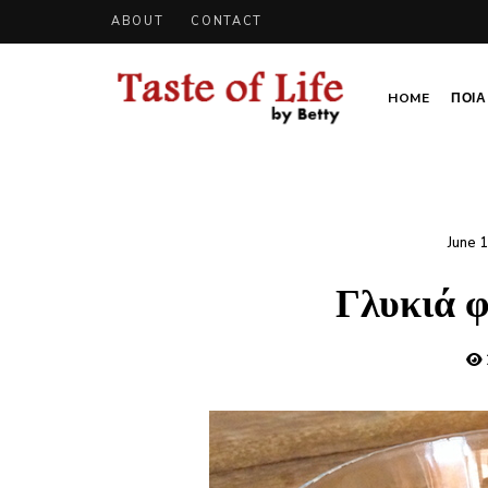
ABOUT
CONTACT
HOME
ΠΟΙΑ 
Tastoflife
Tastoflife
–
By
Betty
June 
Γλυκιά 