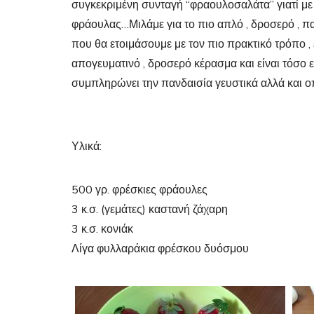
συγκεκριμένη συνταγή “φραουλοσαλάτα” γιατί με
φράουλας…Μιλάμε για το πιο απλό , δροσερό , π
που θα ετοιμάσουμε με τον πιο πρακτικό τρόπο ,
απογευματινό , δροσερό κέρασμα και είναι τόσο
συμπληρώνει την πανδαισία γευστικά αλλά και οπ
Υλικά:
500 γρ. φρέσκιες φράουλες
3 κ.σ. (γεμάτες) καστανή ζάχαρη
3 κ.σ. κονιάκ
Λίγα φυλλαράκια φρέσκου δυόσμου