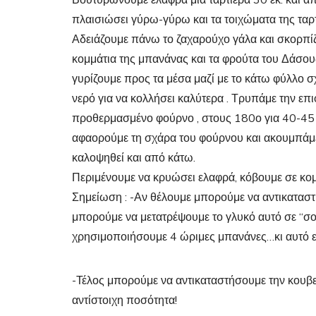
Βουτυρώνουμε ελαφρά μια ταρτιέρα 30 εκ. και α
πλαισιώσει γύρω-γύρω και τα τοιχώματα της ταρτι
Αδειάζουμε πάνω το ζαχαρούχο γάλα και σκορπίζου
κομμάτια της μπανάνας και τα φρούτα του Δάσου
γυρίζουμε προς τα μέσα μαζί με το κάτω φύλλο σ
νερό για να κολλήσει καλύτερα . Τρυπάμε την επ
προθερμασμένο φούρνο , στους 180ο για 40-45 λεπ
αφαορούμε τη σχάρα του φούρνου και ακουμπάμε τ
καλοψηθεί και από κάτω.
Περιμένουμε να κρυώσει ελαφρά, κόβουμε σε κομ
Σημείωση : -Αν θέλουμε μπορούμε να αντικατασ
μπορούμε να μετατρέψουμε το γλυκό αυτό σε “σ
χρησιμοποιήσουμε 4 ώριμες μπανάνες…κι αυτό ε
-Τέλος μπορούμε να αντικαταστήσουμε την κουβ
αντίστοιχη ποσότητα!