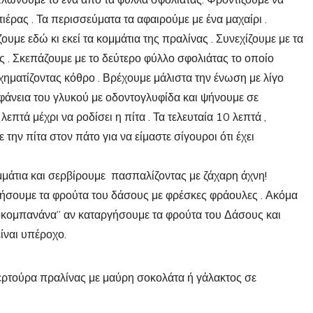
πλώνουμε το ένα από τα φύλλα σφολιάτας. Φροντίζουμε να
έρας . Τα περισσεύματα τα αφαιρούμε με ένα μαχαίρι .
με εδώ κι εκεί τα κομμάτια της πραλίνας . Συνεχίζουμε με τα
ς . Σκεπάζουμε με το δεύτερο φύλλο σφολιάτας το οποίο
χηματίζοντας κόθρο . Βρέχουμε μάλιστα την ένωση με λίγο
ιφάνεια του γλυκού με οδοντογλυφίδα και ψήνουμε σε
τά μέχρι να ροδίσει η πίτα . Τα τελευταία 10 λεπτά ,
ην πίτα στον πάτο για να είμαστε σίγουροι ότι έχει
μάτια και σερβίρουμε πασπαλίζοντας με ζάχαρη άχνη!
τήσουμε τα φρούτα του δάσους με φρέσκες φράουλες . Ακόμα
οκομπανάνα” αν καταργήσουμε τα φρούτα του Δάσους και
ίναι υπέροχο.
ερτούρα πραλίνας με μαύρη σοκολάτα ή γάλακτος σε