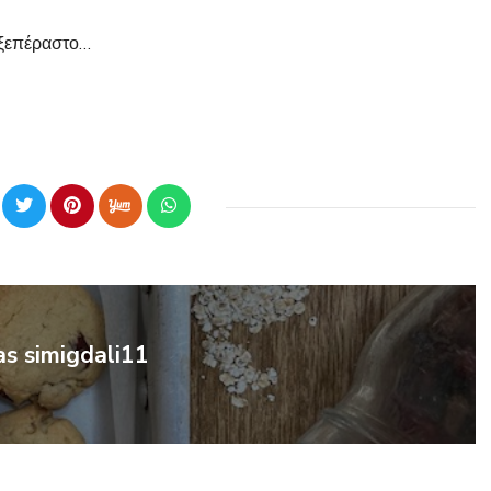
 αξεπέραστο…
as simigdali11