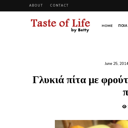
ABOUT
CONTACT
HOME
ΠΟΙΑ 
Tastoflife
Tastoflife
–
By
Betty
June 25, 201
Γλυκιά πίτα με φρούτ
π