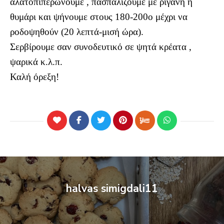
αλατοπιπερώνουμε , πασπαλίζουμε με ρίγανη ή
θυμάρι και ψήνουμε στους 180-200ο μέχρι να
ροδοψηθούν (20 λεπτά-μισή ώρα).
Σερβίρουμε σαν συνοδευτικό σε ψητά κρέατα ,
ψαρικά κ.λ.π.
Καλή όρεξη!
halvas simigdali11