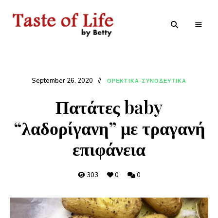
Tastoflife
Tastoflife
–
By
Betty
September 26, 2020
ΟΡΕΚΤΙΚΑ-ΣΥΝΟΔΕΥΤΙΚΑ
Πατάτες baby
“λαδορίγανη” με τραγανή
επιφάνεια
303
0
0