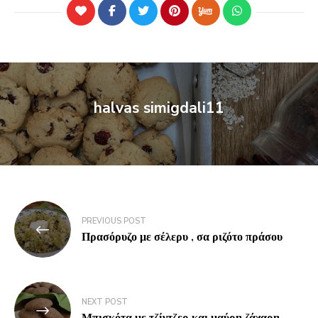
halvas simigdali11
PREVIOUS POST
Πρασόρυζο με σέλερυ , σα ριζότο πράσου
NEXT POST
Μπισκότα με τζίντζερ και μαύρη ζάχαρη