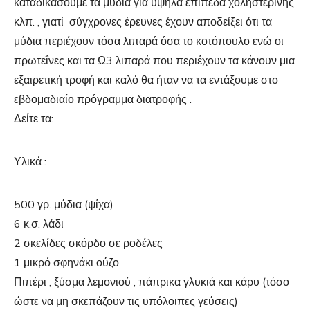
καταδικάσουμε τα μύδια για υψηλά επίπεδα χοληστερίνης
κλπ. , γιατί σύγχρονες έρευνες έχουν αποδείξει ότι τα
μύδια περιέχουν τόσα λιπαρά όσα το κοτόπουλο ενώ οι
πρωτεΐνες και τα Ω3 λιπαρά που περιέχουν τα κάνουν μια
εξαιρετική τροφή και καλό θα ήταν να τα εντάξουμε στο
εβδομαδιαίο πρόγραμμα διατροφής .
Δείτε τα:
Υλικά :
500 γρ. μύδια (ψίχα)
6 κ.σ. λάδι
2 σκελίδες σκόρδο σε ροδέλες
1 μικρό σφηνάκι ούζο
Πιπέρι , ξύσμα λεμονιού , πάπρικα γλυκιά και κάρυ (τόσο
ώστε να μη σκεπάζουν τις υπόλοιπες γεύσεις)