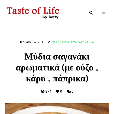
Tastoflife
Tastoflife
–
By
Betty
January 14, 2015
ΟΡΕΚΤΙΚΑ-ΣΥΝΟΔΕΥΤΙΚΑ
Μύδια σαγανάκι
αρωματικά (με ούζο ,
κάρυ , πάπρικα)
274
0
0