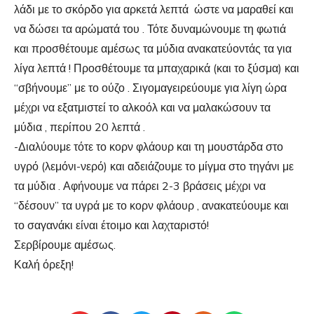
λάδι με το σκόρδο για αρκετά λεπτά ώστε να μαραθεί και
να δώσει τα αρώματά του . Τότε δυναμώνουμε τη φωτιά
και προσθέτουμε αμέσως τα μύδια ανακατεύοντάς τα για
λίγα λεπτά ! Προσθέτουμε τα μπαχαρικά (και το ξύσμα) και
“σβήνουμε” με το ούζο . Σιγομαγειρεύουμε για λίγη ώρα
μέχρι να εξατμιστεί το αλκοόλ και να μαλακώσουν τα
μύδια , περίπου 20 λεπτά .
-Διαλύουμε τότε το κορν φλάουρ και τη μουστάρδα στο
υγρό (λεμόνι-νερό) και αδειάζουμε το μίγμα στο τηγάνι με
τα μύδια . Αφήνουμε να πάρει 2-3 βράσεις μέχρι να
“δέσουν” τα υγρά με το κορν φλάουρ , ανακατεύουμε και
το σαγανάκι είναι έτοιμο και λαχταριστό!
Σερβίρουμε αμέσως.
Καλή όρεξη!