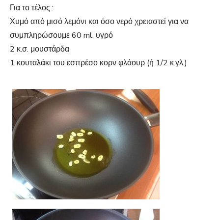
Για το τέλος :
Χυμό από μισό λεμόνι και όσο νερό χρειαστεί για να
συμπληρώσουμε 60 ml. υγρό
2 κ.σ. μουστάρδα
1 κουταλάκι του εσπρέσο κορν φλάουρ (ή 1/2 κ.γλ.)