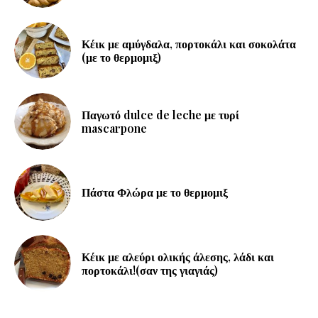
Κέικ με αμύγδαλα, πορτοκάλι και σοκολάτα
(με το θερμομιξ)
Παγωτό dulce de leche με τυρί
mascarpone
Πάστα Φλώρα με το θερμομιξ
Κέικ με αλεύρι ολικής άλεσης, λάδι και
πορτοκάλι!(σαν της γιαγιάς)