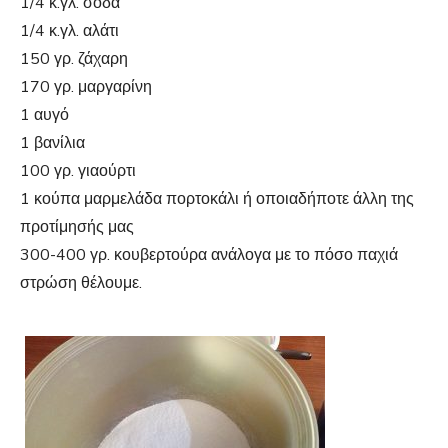
1/4 κ.γλ. σόδα
1/4 κ.γλ. αλάτι
150 γρ. ζάχαρη
170 γρ. μαργαρίνη
1 αυγό
1 βανίλια
100 γρ. γιαούρτι
1 κούπα μαρμελάδα πορτοκάλι ή οποιαδήποτε άλλη της
προτίμησής μας
300-400 γρ. κουβερτούρα ανάλογα με το πόσο παχιά
στρώση θέλουμε.