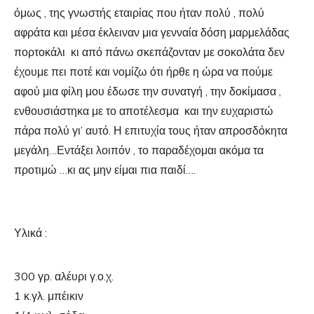
όμως , της γνωστής εταιρίας που ήταν πολύ , πολύ
αφράτα και μέσα έκλειναν μια γενναία δόση μαρμελάδας
πορτοκάλι κι από πάνω σκεπάζονταν με σοκολάτα δεν
έχουμε πει ποτέ και νομίζω ότι ήρθε η ώρα να πούμε
αφού μια φίλη μου έδωσε την συνατγή , την δοκίμασα ,
ενθουσιάστηκα με το αποτέλεσμα και την ευχαριστώ
πάρα πολύ γι’ αυτό. Η επιτυχία τους ήταν απροσδόκητα
μεγάλη…Εντάξει λοιπόν , το παραδέχομαι ακόμα τα
προτιμώ …κι ας μην είμαι πια παιδί….
Υλικά :
300 γρ. αλέυρι γ.ο.χ.
1 κ.γλ. μπέικιν