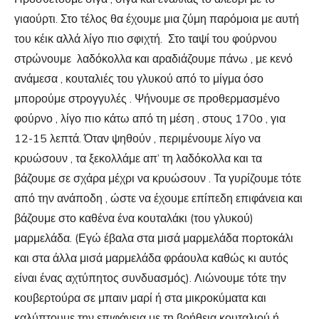
γιαούρτι. Στο τέλος θα έχουμε μια ζύμη παρόμοια με αυτή
του κέικ αλλά λίγο πιο σφιχτή. Στο ταψί του φούρνου
στρώνουμε λαδόκολλα και αραδιάζουμε πάνω , με κενό
ανάμεσα , κουταλιές του γλυκού από το μίγμα όσο
μπορούμε στρογγυλές . Ψήνουμε σε προθερμασμένο
φούρνο , λίγο πιο κάτω από τη μέση , στους 170ο , για
12-15 λεπτά. Όταν ψηθούν , περιμένουμε λίγο να
κρυώσουν , τα ξεκολλάμε απ’ τη λαδόκολλα και τα
βάζουμε σε σχάρα μέχρι να κρυώσουν . Τα γυρίζουμε τότε
από την ανάποδη , ώστε να έχουμε επίπεδη επιφάνεια και
βάζουμε στο καθένα ένα κουταλάκι (του γλυκού)
μαρμελάδα. (Εγώ έβαλα στα μισά μαρμελάδα πορτοκάλι
και στα άλλα μισά μαρμελάδα φράουλα καθώς κι αυτός
είναι ένας αχτύπητος συνδυασμός). Λιώνουμε τότε την
κουβερτούρα σε μπαιν μαρί ή στα μικροκύματα και
καλύπτουμε την επιφάνεια με τη βοήθεια κουταλιού ή