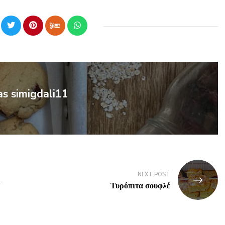
as simigdali11
NEXT POST
ι
Τυρόπιτα σουφλέ