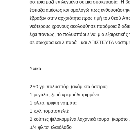
όσπρια μαζί επιλεγμένα σε μια συσκευασία . Η βα
έφτιαξα αμέσως και ομολογώ πως ενθουσιάστηκα
έβραζαν στην αρχαιότητα προς τιμή του θεού Απ
νεότερους χρόνους ακολούθησε παρόμοια διαδικα
έχει πάντως , το πολυσπόρι είναι μια εξαιρετική
σε σάκχαρα και λιπαρά… και ΑΠΙΣΤΕΥΤΑ νόστιμη
Υλικά:
250 γρ. πολυσπόρι (ανάμικτα όσπρια)
1 μεγάλο , ξερό κρεμμύδι τριμμένο
1 φλ.τσ. τριφτή νοτμάτα
1 κ.γλ. τοματοπελτέ
2 κούπες ψιλοκομμένα λαχανικά τουρσί (καρότο , 
3/4 φλ.τσ. ελαιόλαδο