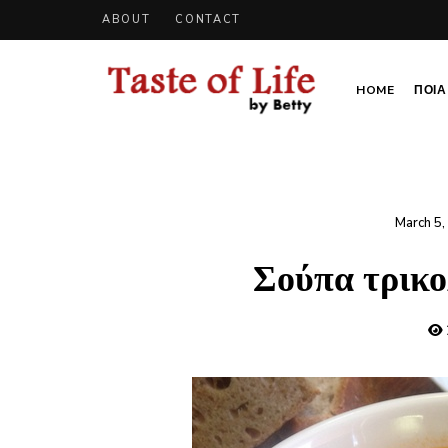
ABOUT
CONTACT
HOME
ΠΟΙΑ 
Tastoflife
Tastoflife
–
By
Betty
March 5,
Σούπα τρικο