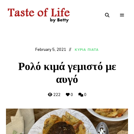
Tastoflife
Tastoflife
–
By
Betty
February 5, 2021
ΚΥΡΙΑ ΠΙΑΤΑ
Ρολό κιμά γεμιστό με
αυγό
222
0
0