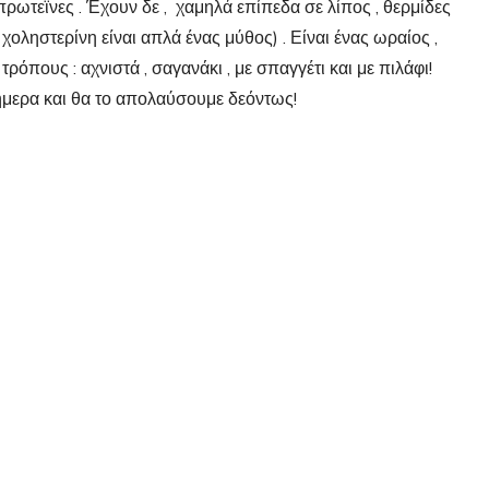
 πρωτεϊνες . Έχουν δε , χαμηλά επίπεδα σε λίπος , θερμίδες
χοληστερίνη είναι απλά ένας μύθος) . Είναι ένας ωραίος ,
όπους : αχνιστά , σαγανάκι , με σπαγγέτι και με πιλάφι!
ήμερα και θα το απολαύσουμε δεόντως!