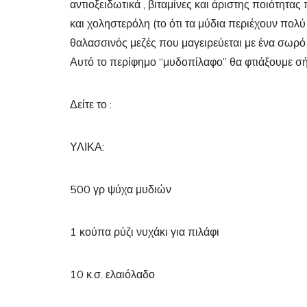
αντιοξειδωτικά , βιταμίνες και άριστης ποιότητας
και χοληστερόλη (το ότι τα μύδια περιέχουν πολύ 
θαλασσινός μεζές που μαγειρεύεται με ένα σωρό τρ
Αυτό το περίφημο “μυδοπίλαφο” θα φτιάξουμε σ
Δείτε το :
ΥΛΙΚΑ:
500 γρ ψύχα μυδιών
1 κούπα ρύζι νυχάκι για πιλάφι
10 κ.σ. ελαιόλαδο