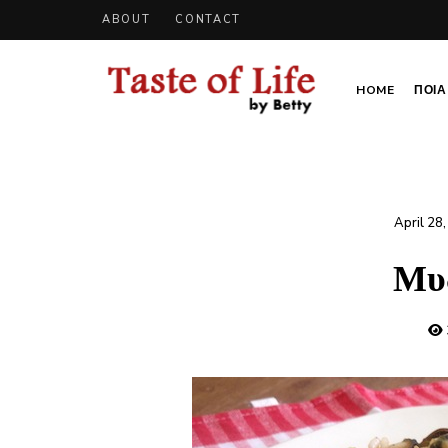
ABOUT
CONTACT
HOME
ΠΟΙΑ 
Tastoflife
Tastoflife
–
By
Betty
April 28
Μυ