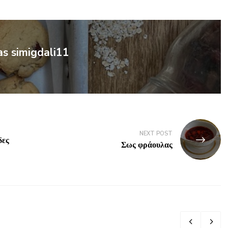
as simigdali11
NEXT POST
δες
Σως φράουλας