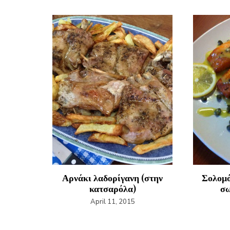
ό από
Αρνάκι λαδορίγανη (στην
Σολομό
νης
κατσαρόλα)
σω
2
April 11, 2015