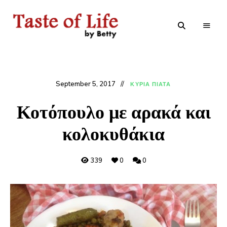
Tastoflife
Tastoflife
–
By
Betty
September 5, 2017
ΚΥΡΙΑ ΠΙΑΤΑ
Κοτόπουλο με αρακά και
κολοκυθάκια
339
0
0