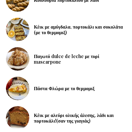
Κέικ με αμύγδαλα, πορτοκάλι και σοκολάτα
(με το θερμομιξ)
Παγωτό dulce de leche με τυρί
mascarpone
Πάστα Φλώρα με το θερμομιξ
Κέικ με αλεύρι ολικής άλεσης, λάδι και
πορτοκάλι!(σαν της γιαγιάς)