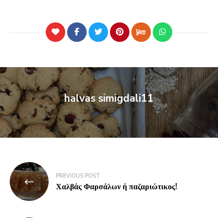
halvas simigdali11
PREVIOUS POST
Χαλβάς Φαρσάλων ή παζαριώτικος!