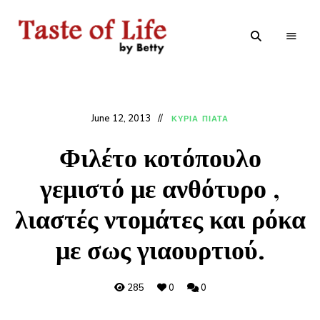
Tastoflife
Tastoflife
–
By
Betty
June 12, 2013
ΚΥΡΙΑ ΠΙΑΤΑ
Φιλέτο κοτόπουλο
γεμιστό με ανθότυρο ,
λιαστές ντομάτες και ρόκα
με σως γιαουρτιού.
285
0
0