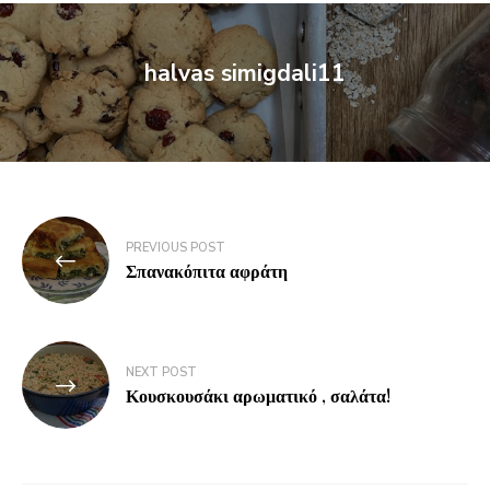
halvas simigdali11
PREVIOUS POST
Σπανακόπιτα αφράτη
NEXT POST
Κουσκουσάκι αρωματικό , σαλάτα!