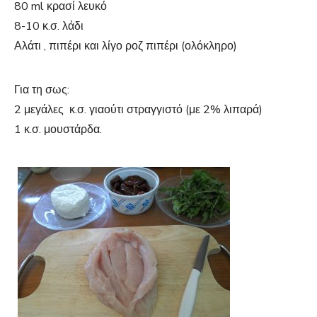
80 ml κρασί λευκό
8-10 κ.σ. λάδι
Αλάτι , πιπέρι και λίγο ροζ πιπέρι (ολόκληρο)
Για τη σως:
2 μεγάλες κ.σ. γιαούτι στραγγιστό (με 2% λιπαρά)
1 κ.σ. μουστάρδα.