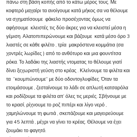
πάνω στη βάση κοπής από το κάτω μέρος τους. Με
κοφτερό μαχαίρι τα ανοίγουμε κατά μήκος σα να θέλουμε
να σχηματίσουμε φάκελο προσέχοντας όμως να
αφήσουμε κλειστές τις δύο άκρες για να κλειστεί μέσα η
γέμιση. Αλατοπιπερώνουμε και βάζουμε κατά μέσο όρο 3
λιαστές σε κάθε φιλέτο , τρία μακρόστενα κομμάτια (σα
χοντρές λωρίδες ) από το ανθότυρο και μια φουντίτσα
ρόκα. Το λαδάκι της λιαστής ντοματας το θέλουμε γιατί
δίνει ξεχωριστή γεύση στο κρέας . Κλείνουμε τα φιλέτα και
τα ”κουμπώνουμε” με δύο οδοντογλυφίδες. Όταν τα
ετοιμάσουμε , ζεσταίνουμε το λάδι σε απλωτή κατσαρόλα
και ροδίζουμε τα φιλέτα απ’ όλες τις μεριές. Σβήνουμε με
το κρασί, ρίχνουμε το ροζ πιπέρι και λίγο νερό ,
χαμηλώνουμε τη φωτιά , σκεπάζουμε και μαγειρεύουμε
για 45 λεπτά , μέχρι να γίνει το κρέας. Θέλουμε να έχει
ζουμάκι το φαγητό.