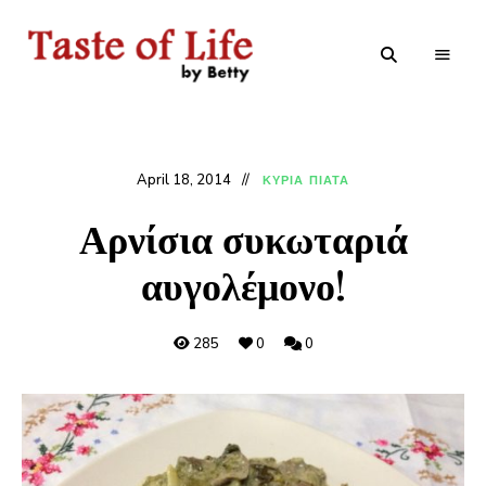
Tastoflife
Tastoflife
–
By
Betty
April 18, 2014
ΚΥΡΙΑ ΠΙΑΤΑ
Αρνίσια συκωταριά
αυγολέμονο!
285
0
0