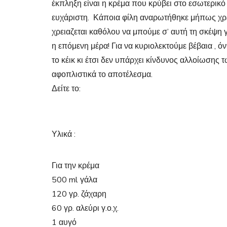
έκπληξη είναι η κρέμα που κρύβει στο εσωτερικό
ευχάριστη. Κάποια φίλη αναρωτήθηκε μήπως χρει
χρειαζεται καθόλου να μπούμε σ’ αυτή τη σκέψη γ
η επόμενη μέρα! Για να κυριολεκτούμε βέβαια , όν
το κέικ κι έτσι δεν υπάρχει κίνδυνος αλλοίωσης
αφοπλιστικά το αποτέλεσμα.
Δείτε το:
Υλικά :
Για την κρέμα
500 ml γάλα
120 γρ. ζάχαρη
60 γρ. αλεύρι γ.ο.χ.
1 αυγό