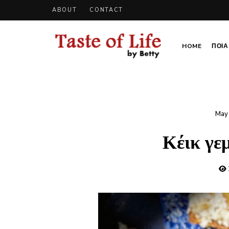
ABOUT
CONTACT
HOME
ΠΟΙΑ 
Tastoflife
Tastoflife
–
By
Betty
May
Κέικ γε