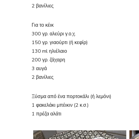
2 βανίλιες
Για το κέικ
300 γρ. αλεύρι γ.ο.χ.
150 γρ. γιαούρτι (ή κεφίρ)
130 ml ηλιέλαιο
200 γρ. ζάχαρη
3 αυγά
2 βανίλιες
Ξύσμα από ένα πορτοκάλι (ή λεμόνι)
1 φακελάκι μπέικιν (2 κ.σ.)
1 πρέζα αλάτι