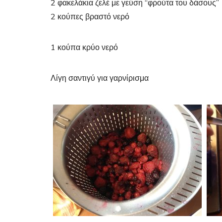
2 φακελάκια ζελέ με γεύση “φρούτα του δάσους”
2 κούπες βραστό νερό
1 κούπα κρύο νερό
Λίγη σαντιγύ για γαρνίρισμα