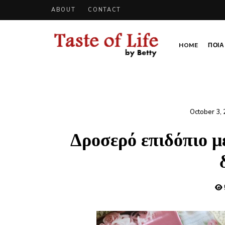
ABOUT
CONTACT
HOME
ΠΟΙΑ 
Tastoflife
Tastoflife
–
By
Betty
October 3,
Δροσερό επιδόπιο μ