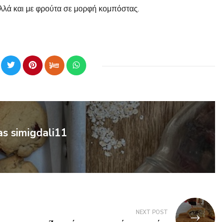
 αλλά και με φρούτα σε μορφή κομπόστας.
as simigdali11
NEXT POST