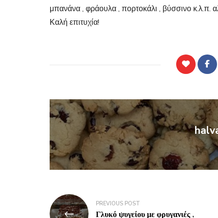
μπανάνα , φράουλα , πορτοκάλι , βύσσινο κ.λ.π.
Καλή επιτυχία!
halv
PREVIOUS POST
Γλυκό ψυγείου με φρυγανιές ,