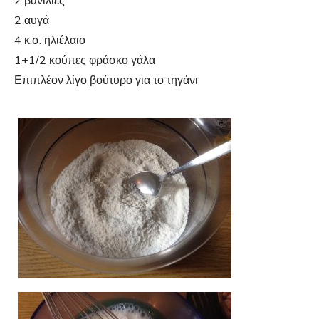
2 βανίλιες
2 αυγά
4 κ.σ. ηλιέλαιο
1+1/2 κούπες φράσκο γάλα
Επιπλέον λίγο βούτυρο για το τηγάνι