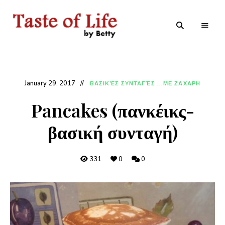
Tastoflife
Tastoflife
–
By
Betty
January 29, 2017
BΑΣΙΚΈΣ ΣΥΝΤΑΓΈΣ ...ΜΕ ΖΑΧΑΡΗ
Pancakes (πανκέικς-
βασική συνταγή)
331
0
0