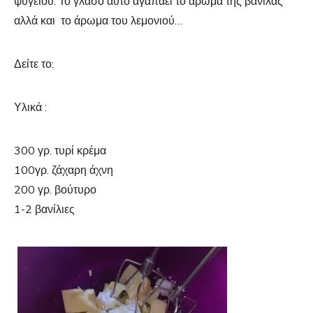
ψυγείου. Το γλάσο αυτό αγαπάει το άρωμα της βανίλας
αλλά και το άρωμα του λεμονιού…
Δείτε το:
Υλικά :
300 γρ. τυρί κρέμα
100γρ. ζάχαρη άχνη
200 γρ. βούτυρο
1-2 βανίλιες