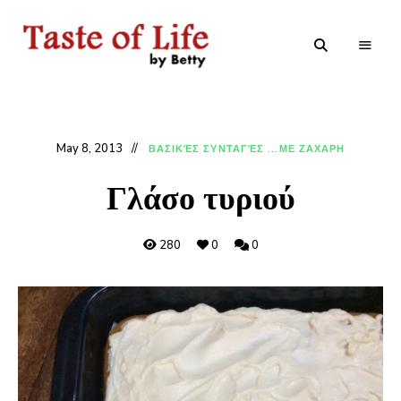
Tastoflife
Tastoflife
–
By
Betty
May 8, 2013
BΑΣΙΚΈΣ ΣΥΝΤΑΓΈΣ ...ΜΕ ΖΑΧΑΡΗ
Γλάσο τυριού
280
0
0