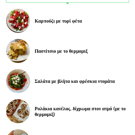
Καρπούζι με τυρί φέτα
Παστίτσιο με το θερμομιξ
Σαλάτα με βλήτα και φρέσκια ντομάτα
Ρολάκια κανέλας, δίχρωμα στον ατμό (με το
θερμομιξ)