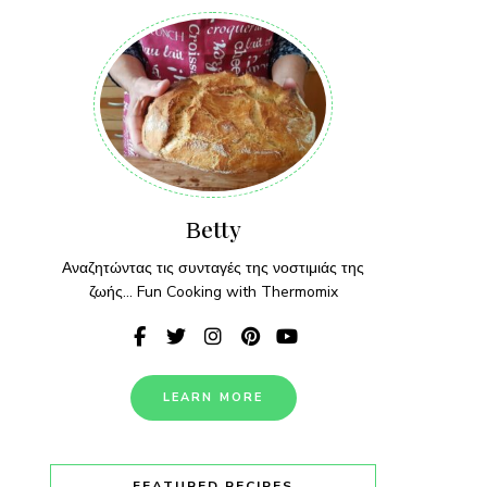
Βetty
Αναζητώντας τις συνταγές της νοστιμιάς της
ζωής... Fun Cooking with Thermomix
LEARN MORE
FEATURED RECIPES