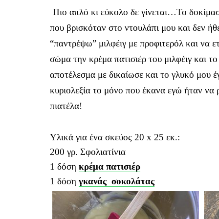
Πιο απλό κι εύκολο δε γίνεται…Το δοκίμα
που βρισκόταν στο ντουλάπι μου και δεν ή
“παντρέψω” μιλφέιγ με προφιτερόλ και να ε
σώμα την κρέμα πατισιέρ του μιλφέιγ και τ
αποτέλεσμα με δικαίωσε και το γλυκό μου έ
κυριολεξία το μόνο που έκανα εγώ ήταν να 
πιατέλα!
Υλικά για ένα σκεύος 20 x 25 εκ.:
200 γρ. Σφολιατίνια
1 δόση
κρέμα πατισιέρ
1 δόση
γκανάς
σοκολάτας