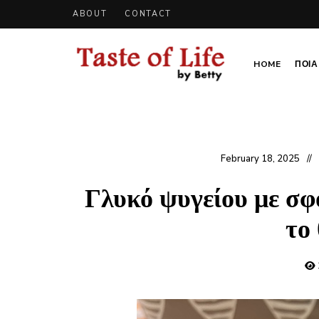
ABOUT
CONTACT
HOME
ΠΟΙΑ 
Tastoflife
Tastoflife
–
By
Betty
February 18, 2025
Γλυκό ψυγείου με σφο
το