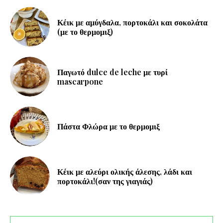
Κέικ με αμύγδαλα, πορτοκάλι και σοκολάτα
(με το θερμομιξ)
Παγωτό dulce de leche με τυρί
mascarpone
Πάστα Φλώρα με το θερμομιξ
Κέικ με αλεύρι ολικής άλεσης, λάδι και
πορτοκάλι!(σαν της γιαγιάς)