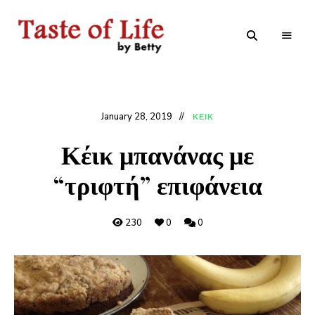
Tastoflife
Tastoflife
–
By
Betty
January 28, 2019
ΚΕΙΚ
Κέικ μπανάνας με
“τριφτή” επιφάνεια
230
0
0