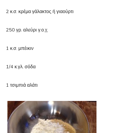
2 κ.σ. κρέμα γάλακτος ή γιαούρτι
250 γρ. αλεύρι γ.ο.χ.
1 κ.σ. μπέικιν
1/4 κ.γλ. σόδα
1 τσιμπιά αλάτι