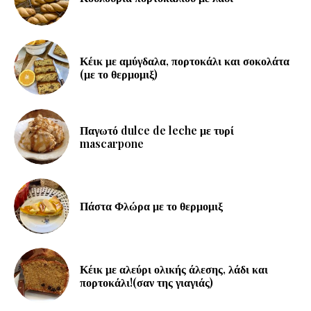
Κέικ με αμύγδαλα, πορτοκάλι και σοκολάτα
(με το θερμομιξ)
Παγωτό dulce de leche με τυρί
mascarpone
Πάστα Φλώρα με το θερμομιξ
Κέικ με αλεύρι ολικής άλεσης, λάδι και
πορτοκάλι!(σαν της γιαγιάς)