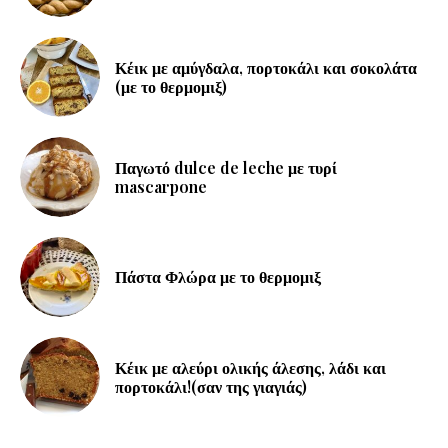
Κέικ με αμύγδαλα, πορτοκάλι και σοκολάτα
(με το θερμομιξ)
Παγωτό dulce de leche με τυρί
mascarpone
Πάστα Φλώρα με το θερμομιξ
Κέικ με αλεύρι ολικής άλεσης, λάδι και
πορτοκάλι!(σαν της γιαγιάς)