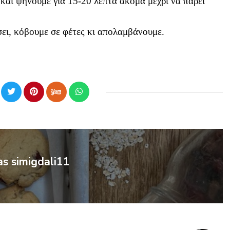
 και ψήνουμε για 15-20 λεπτά ακόμα μέχρι να πάρει
ει, κόβουμε σε φέτες κι απολαμβάνουμε.
as simigdali11