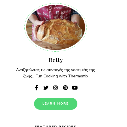
Βetty
Αναζητώντας τις συνταγές της νοστιμιάς της
ζωής... Fun Cooking with Thermomix
LEARN MORE
FEATURED RECIPES