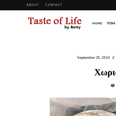
ABOUT
CONTACT
HOME
ΠΟΙΑ 
Tastoflife
Tastoflife
–
By
Betty
September 25, 2024
Χωρι