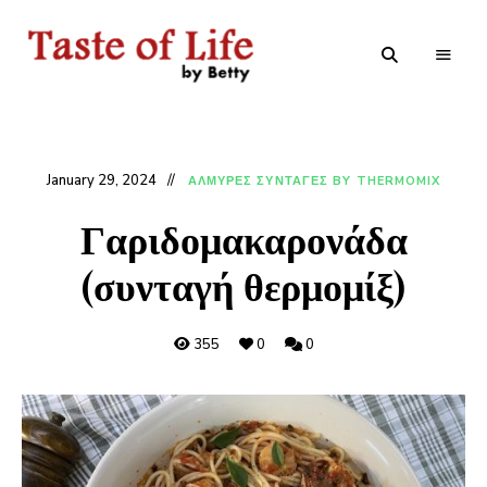
Tastoflife
Tastoflife
–
By
Betty
January 29, 2024
ΑΛΜΥΡΕΣ ΣΥΝΤΑΓΕΣ BY THERMOMIX
Γαριδομακαρονάδα
(συνταγή θερμομίξ)
355
0
0