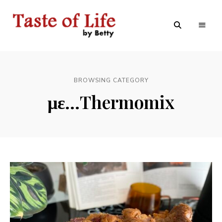
Tastoflife
Tastoflife
–
By
Betty
BROWSING CATEGORY
με…Thermomix